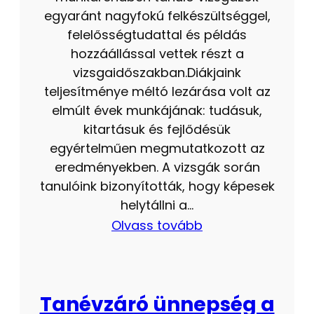
egyaránt nagyfokú felkészültséggel,
felelősségtudattal és példás
hozzáállással vettek részt a
vizsgaidőszakban.Diákjaink
teljesítménye méltó lezárása volt az
elmúlt évek munkájának: tudásuk,
kitartásuk és fejlődésük
egyértelműen megmutatkozott az
eredményekben. A vizsgák során
tanulóink bizonyították, hogy képesek
helytállni a…
Olvass tovább
Tanévzáró ünnepség a