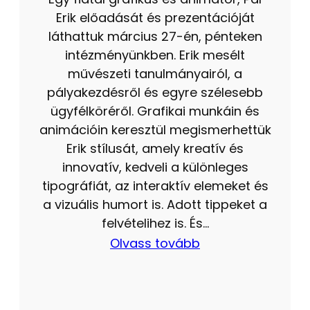
Erik előadását és prezentációját
láthattuk március 27-én, pénteken
intézményünkben. Erik mesélt
művészeti tanulmányairól, a
pályakezdésről és egyre szélesebb
ügyfélköréről. Grafikai munkáin és
animációin keresztül megismerhettük
Erik stílusát, amely kreatív és
innovatív, kedveli a különleges
tipográfiát, az interaktív elemeket és
a vizuális humort is. Adott tippeket a
felvételihez is. És…
Olvass tovább