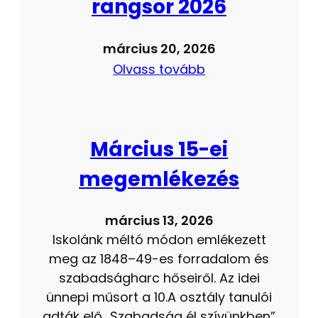
rangsor 2026
március 20, 2026
Olvass tovább
Március 15-ei
megemlékezés
március 13, 2026
Iskolánk méltó módon emlékezett
meg az 1848–49-es forradalom és
szabadságharc hőseiről. Az idei
ünnepi műsort a 10.A osztály tanulói
adták elő „Szabadság él szívünkben”