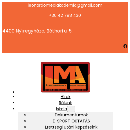
leonardomediakademia@gmail.com
+36 42 788 430
4400 Nyíregyháza, Báthori u. 5.
Facebook
Hírek
Rólunk
Iskola
Dokumentumok
E-SPORT OKTATÁS
Érettségi utáni képzéseink