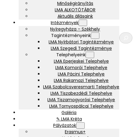
Minőségirányítás
LMA ALKOTÓTÁBOR
Aktuális állásaink
Intézmények
Nyíregyháza – Székhely
K
Tagintézményeink
e
LMA Nyírbátori Tagintézménye
r
LMA Szegedi Tagintézménye
e
Telephelyeink
s
LMA Eperjeskei Telephelye
é
LMA Komorói Telephelye
s
LMA Pácini Telephelye
LMA Rakamazi Telephelye
LMA Szabolcsveresmarti Telephelye
LMA Tiszabezdédi Telephelye
LMA Tiszamogyorósi Telephelye
LMA Tornyospálcai Telephelye
Galéria
✎ LMA Kréta
Pályázatok
Erasmus+