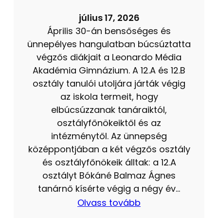
július 17, 2026
Április 30-án bensőséges és
ünnepélyes hangulatban búcsúztatta
végzős diákjait a Leonardo Média
Akadémia Gimnázium. A 12.A és 12.B
osztály tanulói utoljára járták végig
az iskola termeit, hogy
elbúcsúzzanak tanáraiktól,
osztályfőnökeiktől és az
intézménytől. Az ünnepség
középpontjában a két végzős osztály
és osztályfőnökeik álltak: a 12.A
osztályt Bókáné Balmaz Ágnes
tanárnő kísérte végig a négy év…
Olvass tovább