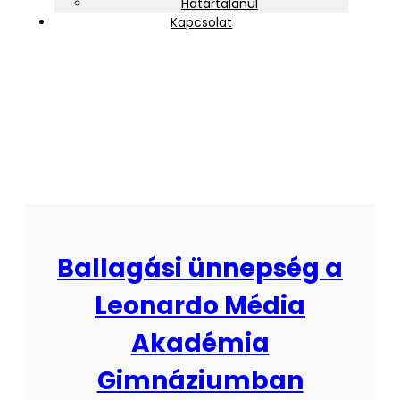
Határtalanul
Kapcsolat
cimke 2
Ballagási ünnepség a
Leonardo Média
Akadémia
Gimnáziumban