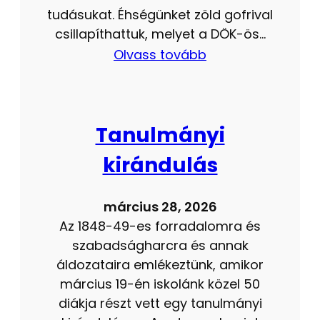
tudásukat. Éhségünket zöld gofrival
csillapíthattuk, melyet a DÖK-ös…
Olvass tovább
Tanulmányi
kirándulás
március 28, 2026
Az 1848-49-es forradalomra és
szabadságharcra és annak
áldozataira emlékeztünk, amikor
március 19-én iskolánk közel 50
diákja részt vett egy tanulmányi