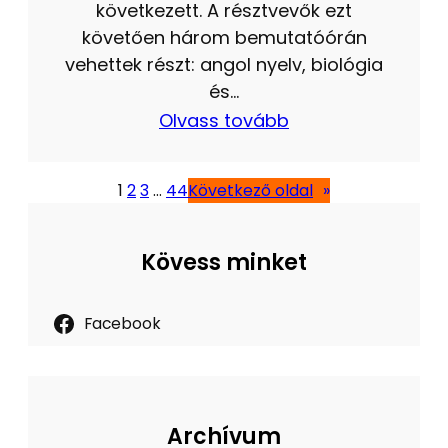
következett. A résztvevők ezt
követően három bemutatóórán
vehettek részt: angol nyelv, biológia
és…
Olvass tovább
1
2
3
…
44
Következő oldal
»
Kövess minket
Facebook
Archívum