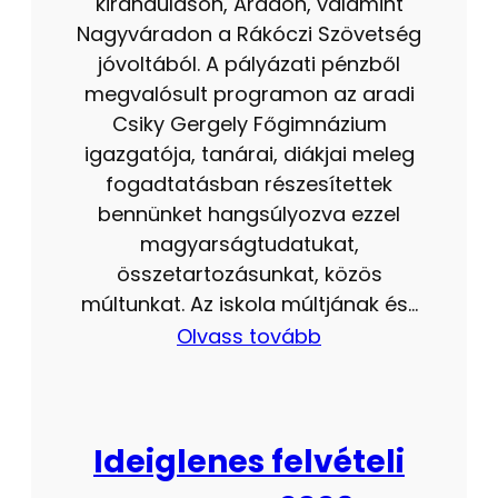
kiránduláson, Aradon, valamint
Nagyváradon a Rákóczi Szövetség
jóvoltából. A pályázati pénzből
megvalósult programon az aradi
Csiky Gergely Főgimnázium
igazgatója, tanárai, diákjai meleg
fogadtatásban részesítettek
bennünket hangsúlyozva ezzel
magyarságtudatukat,
összetartozásunkat, közös
múltunkat. Az iskola múltjának és…
Olvass tovább
Ideiglenes felvételi