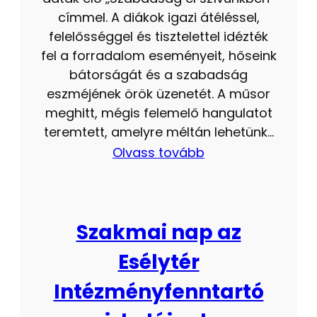
címmel. A diákok igazi átéléssel,
felelősséggel és tisztelettel idézték
fel a forradalom eseményeit, hőseink
bátorságát és a szabadság
eszméjének örök üzenetét. A műsor
meghitt, mégis felemelő hangulatot
teremtett, amelyre méltán lehetünk…
Olvass tovább
Szakmai nap az
Esélytér
Intézményfenntartó