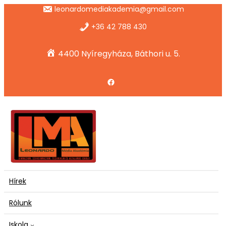
Ugrás
leonardomediakademia@gmail.com
a
tartalomhoz
+36 42 788 430
4400 Nyíregyháza, Báthori u. 5.
Facebook
Hírek
Rólunk
Iskola