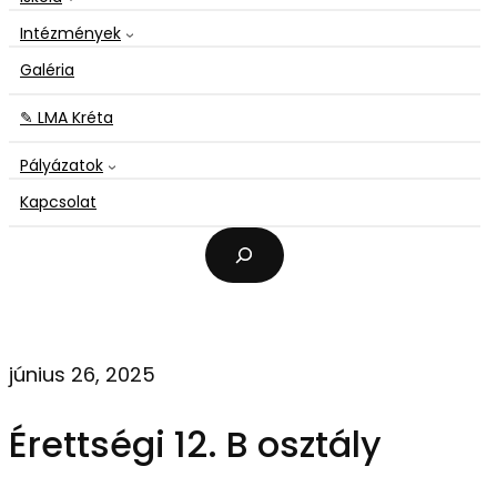
Intézmények
Galéria
✎ LMA Kréta
Pályázatok
Kapcsolat
K
e
r
e
s
é
június 26, 2025
s
Érettségi 12. B osztály