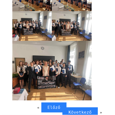
Előző
«
Következő
»