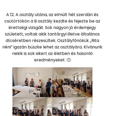
A 12. A osztály utána, az elmúlt hét szerdán és
csütörtökön a B osztály kezdte és fejezte be az
érettségi vizsgáit. Sok nagyon jó érdemjegy
született, voltak akik tantárgyi illetve általános
dícséretben részesültek. Osztályfőnökük „Rita
néni” igazán büszke lehet az osztályára. Kívánunk
nekik is sok sikert az életben és hasonló
eredményeket. 🙂