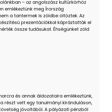
olánkban – az angolszász kultúrkörhöz
en emlékeztünk meg Írország
nem a tantermek is zöldbe öltöztek. Az
készítésű prezentációkkal kápráztatták el
 mérték össze tudásukat. Éhségünket zöld
arcra és annak áldozataira emlékeztünk,
ja részt vett egy tanulmányi kiránduláson,
vetség jóvoltából. A pályázati pénzből