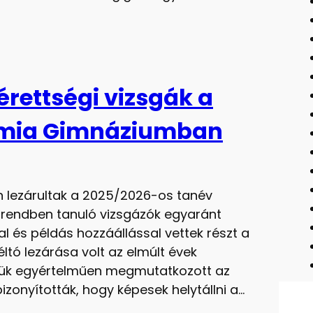
érettségi vizsgák a
émia Gimnáziumban
lezárultak a 2025/2026-os tanév
karendben tanuló vizsgázók egyaránt
al és példás hozzáállással vettek részt a
ltó lezárása volt az elmúlt évek
ésük egyértelműen megmutatkozott az
zonyították, hogy képesek helytállni a…