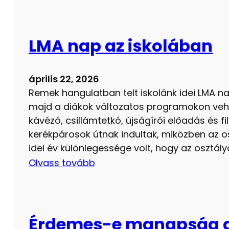
LMA nap az iskolában
április 22, 2026
Remek hangulatban telt iskolánk idei LMA na
majd a diákok változatos programokon vehet
kávézó, csillámtetkó, újságírói előadás és fil
kerékpárosok útnak indultak, miközben az os
idei év különlegessége volt, hogy az osztál
Olvass tovább
Érdemes-e manapság gr