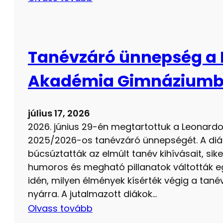
Tanévzáró ünnepség a 
Akadémia Gimnázium
július 17, 2026
2026. június 29-én megtartottuk a Leonar
2025/2026-os tanévzáró ünnepségét. A di
búcsúztatták az elmúlt tanév kihívásait, sik
humoros és megható pillanatok váltották egy
idén, milyen élmények kísérték végig a tan
nyárra. A jutalmazott diákok…
Olvass tovább