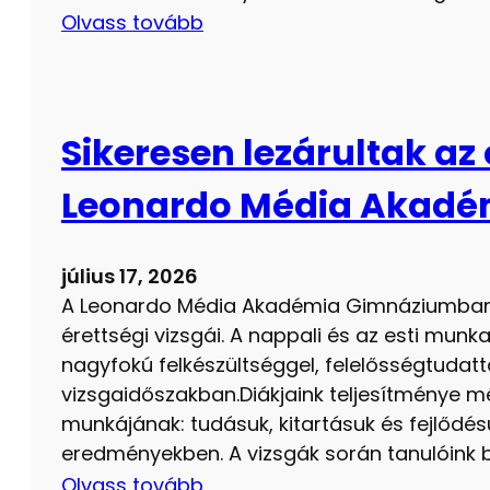
Olvass tovább
Sikeresen lezárultak az 
Leonardo Média Akad
július 17, 2026
A Leonardo Média Akadémia Gimnáziumban 
érettségi vizsgái. A nappali és az esti mun
nagyfokú felkészültséggel, felelősségtudatt
vizsgaidőszakban.Diákjaink teljesítménye mé
munkájának: tudásuk, kitartásuk és fejlőd
eredményekben. A vizsgák során tanulóink bi
Olvass tovább