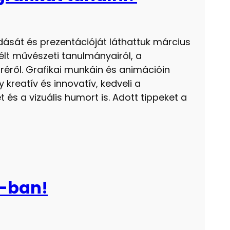
őadását és prezentációját láthattuk március
lt művészeti tanulmányairól, a
réről. Grafikai munkáin és animációin
 kreatív és innovatív, kedveli a
t és a vizuális humort is. Adott tippeket a
A-ban!