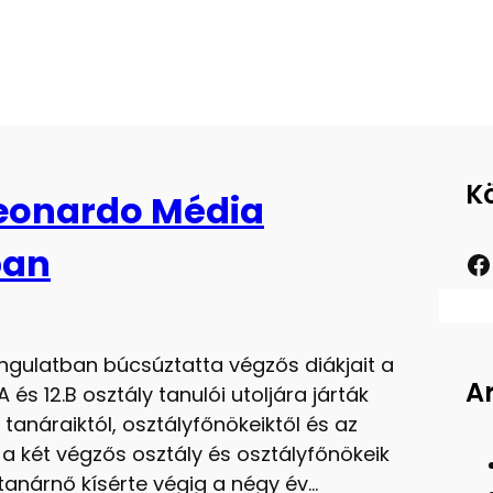
K
Leonardo Média
ban
ngulatban búcsúztatta végzős diákjait a
A
s 12.B osztály tanulói utoljára járták
tanáraiktól, osztályfőnökeiktől és az
 két végzős osztály és osztályfőnökeik
 tanárnő kísérte végig a négy év…