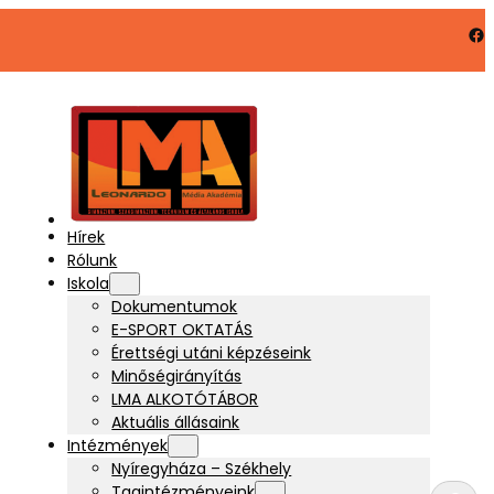
Facebook
Hírek
Rólunk
Iskola
Dokumentumok
E-SPORT OKTATÁS
Érettségi utáni képzéseink
Minőségirányítás
LMA ALKOTÓTÁBOR
Aktuális állásaink
Intézmények
Nyíregyháza – Székhely
K
Tagintézményeink