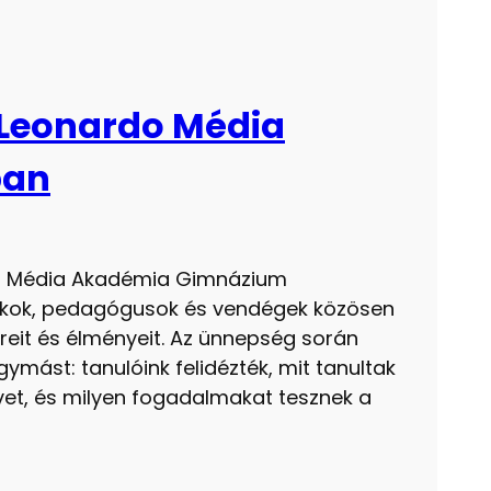
Leonardo Média
ban
do Média Akadémia Gimnázium
ákok, pedagógusok és vendégek közösen
ereit és élményeit. Az ünnepség során
mást: tanulóink felidézték, mit tanultak
évet, és milyen fogadalmakat tesznek a