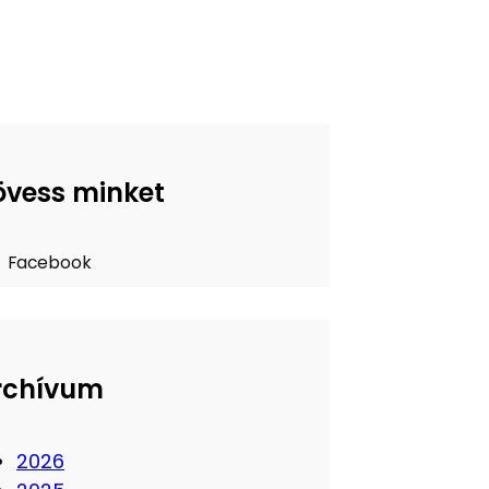
övess minket
Facebook
rchívum
2026