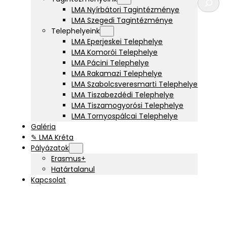
e
LMA Nyírbátori Tagintézménye
r
LMA Szegedi Tagintézménye
e
Telephelyeink
s
LMA Eperjeskei Telephelye
é
LMA Komorói Telephelye
s
LMA Pácini Telephelye
LMA Rakamazi Telephelye
LMA Szabolcsveresmarti Telephelye
LMA Tiszabezdédi Telephelye
LMA Tiszamogyorósi Telephelye
LMA Tornyospálcai Telephelye
Galéria
✎ LMA Kréta
Pályázatok
Erasmus+
Határtalanul
Kapcsolat