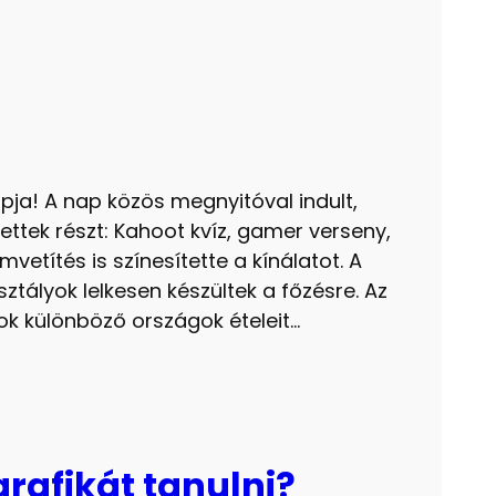
pja! A nap közös megnyitóval indult,
tek részt: Kahoot kvíz, gamer verseny,
mvetítés is színesítette a kínálatot. A
ztályok lelkesen készültek a főzésre. Az
yok különböző országok ételeit…
afikát tanulni?