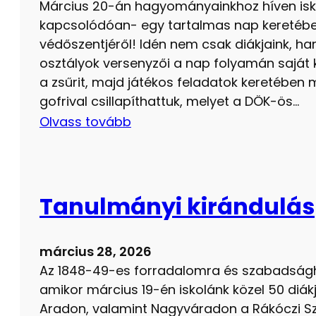
Március 20-án hagyományainkhoz híven isk
kapcsolódóan- egy tartalmas nap keretéb
védőszentjéről! Idén nem csak diákjaink, ha
osztályok versenyzői a nap folyamán saját 
a zsűrit, majd játékos feladatok keretében
gofrival csillapíthattuk, melyet a DÖK-ös…
Olvass tovább
Tanulmányi kirándulás
március 28, 2026
Az 1848-49-es forradalomra és szabadságh
amikor március 19-én iskolánk közel 50 diák
Aradon, valamint Nagyváradon a Rákóczi Szö