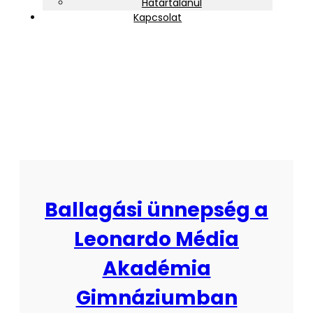
Határtalanul
Kapcsolat
2011
Ballagási ünnepség a
Leonardo Média
Akadémia
Gimnáziumban