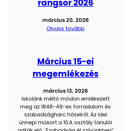
rangsor 2026
március 20, 2026
Olvass tovább
Március 15-ei
megemlékezés
március 13, 2026
Iskolánk méltó módon emlékezett
meg az 1848–49-es forradalom és
szabadságharc hőseiről. Az idei
ünnepi műsort a 10.A osztály tanulói
adták elő „Szabadság él szívünkben”