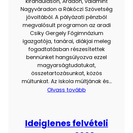
kiránduláson, Aradon, valamint
Nagyváradon a Rákóczi Szövetség
jóvoltából. A pályázati pénzből
megvalósult programon az aradi
Csiky Gergely Főgimnázium
igazgatója, tanárai, diákjai meleg
fogadtatásban részesítettek
bennünket hangsúlyozva ezzel
magyarságtudatukat,
összetartozásunkat, közös
múltunkat. Az iskola múltjának és…
Olvass tovább
Ideiglenes felvételi