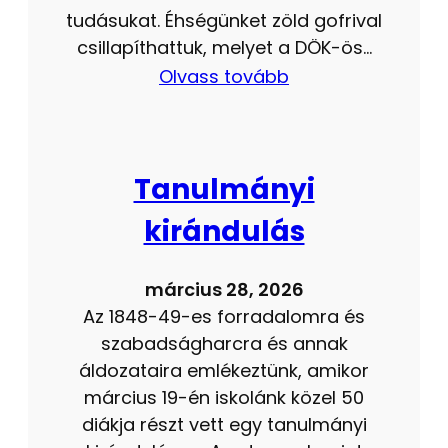
tudásukat. Éhségünket zöld gofrival
csillapíthattuk, melyet a DÖK-ös…
Olvass tovább
Tanulmányi
kirándulás
március 28, 2026
Az 1848-49-es forradalomra és
szabadságharcra és annak
áldozataira emlékeztünk, amikor
március 19-én iskolánk közel 50
diákja részt vett egy tanulmányi