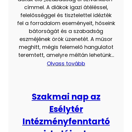
címmel. A diákok igazi átéléssel,
felelősséggel és tisztelettel idézték
fel a forradalom eseményeit, hőseink
bátorságát és a szabadság
eszméjének örök üzenetét. A műsor
meghitt, mégis felemelő hangulatot
teremtett, amelyre méltán lehetünk…
Olvass tovább
Szakmai nap az
Esélytér
Intézményfenntartó