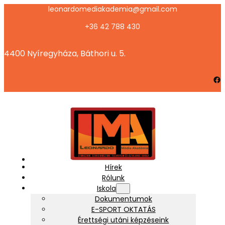
leonardomediakademia@gmail.com
+36 42 788 430
4400 Nyíregyháza, Báthori u. 5.
Facebook
Hírek
Rólunk
Iskola
Dokumentumok
E-SPORT OKTATÁS
Érettségi utáni képzéseink