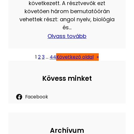
következett. A résztvevők ezt
követően három bemutatóórán
vehettek részt: angol nyelv, biológia
és…
Olvass tovább
1
2
3
…
44
Következő oldal
»
Kövess minket
Facebook
Archívum