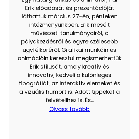
Erik előadását és prezentációját
láthattuk március 27-én, pénteken
intézményünkben. Erik mesélt
művészeti tanulmányairól, a
pályakezdésről és egyre szélesebb
ügyfélköréről. Grafikai munkáin és
animációin keresztül megismerhettük
Erik stílusát, amely kreatív és
innovatív, kedveli a különleges
tipográfiát, az interaktív elemeket és
a vizuális humort is. Adott tippeket a
felvételihez is. És…
Olvass tovább