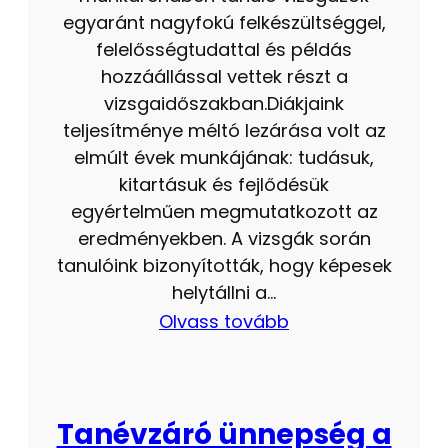
egyaránt nagyfokú felkészültséggel,
felelősségtudattal és példás
hozzáállással vettek részt a
vizsgaidőszakban.Diákjaink
teljesítménye méltó lezárása volt az
elmúlt évek munkájának: tudásuk,
kitartásuk és fejlődésük
egyértelműen megmutatkozott az
eredményekben. A vizsgák során
tanulóink bizonyították, hogy képesek
helytállni a…
Olvass tovább
Tanévzáró ünnepség a