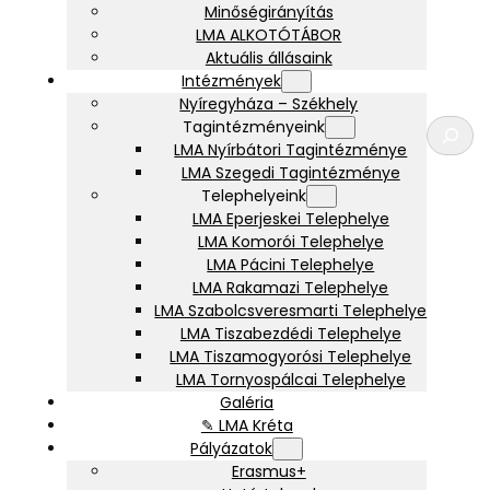
Minőségirányítás
LMA ALKOTÓTÁBOR
Aktuális állásaink
Intézmények
Nyíregyháza – Székhely
K
Tagintézményeink
e
LMA Nyírbátori Tagintézménye
r
LMA Szegedi Tagintézménye
e
Telephelyeink
s
LMA Eperjeskei Telephelye
é
LMA Komorói Telephelye
s
LMA Pácini Telephelye
LMA Rakamazi Telephelye
LMA Szabolcsveresmarti Telephelye
LMA Tiszabezdédi Telephelye
LMA Tiszamogyorósi Telephelye
LMA Tornyospálcai Telephelye
Galéria
✎ LMA Kréta
Pályázatok
Erasmus+