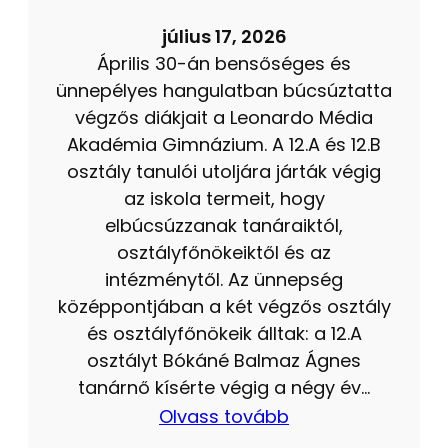
július 17, 2026
Április 30-án bensőséges és
ünnepélyes hangulatban búcsúztatta
végzős diákjait a Leonardo Média
Akadémia Gimnázium. A 12.A és 12.B
osztály tanulói utoljára járták végig
az iskola termeit, hogy
elbúcsúzzanak tanáraiktól,
osztályfőnökeiktől és az
intézménytől. Az ünnepség
középpontjában a két végzős osztály
és osztályfőnökeik álltak: a 12.A
osztályt Bókáné Balmaz Ágnes
tanárnő kísérte végig a négy év…
Olvass tovább