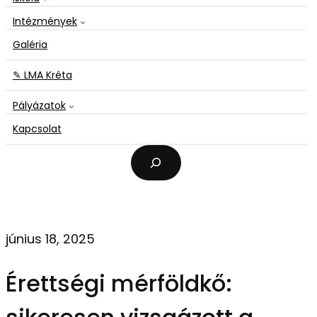
Intézmények
Galéria
✎ LMA Kréta
Pályázatok
Kapcsolat
K
e
r
e
s
é
június 18, 2025
s
Érettségi mérföldkő: