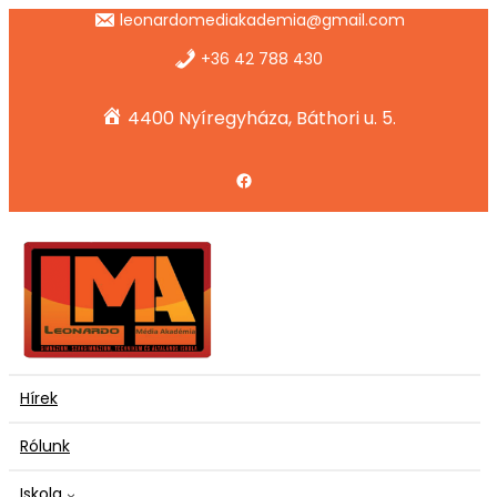
Ugrás
leonardomediakademia@gmail.com
a
tartalomhoz
+36 42 788 430
4400 Nyíregyháza, Báthori u. 5.
Facebook
Hírek
Rólunk
Iskola