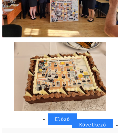
Előző
«
Következő
»