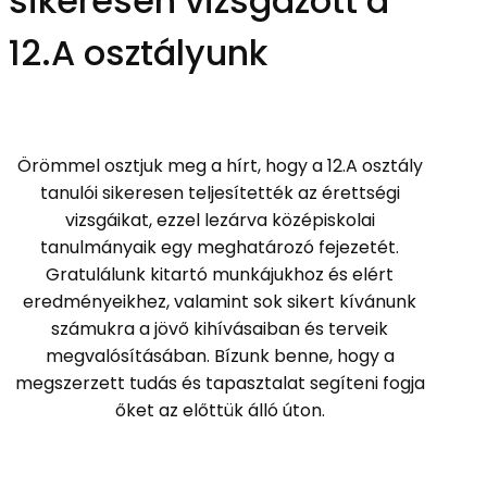
sikeresen vizsgázott a
12.A osztályunk
Örömmel osztjuk meg a hírt, hogy a 12.A osztály
tanulói sikeresen teljesítették az érettségi
vizsgáikat, ezzel lezárva középiskolai
tanulmányaik egy meghatározó fejezetét.
Gratulálunk kitartó munkájukhoz és elért
eredményeikhez, valamint sok sikert kívánunk
számukra a jövő kihívásaiban és terveik
megvalósításában. Bízunk benne, hogy a
megszerzett tudás és tapasztalat segíteni fogja
őket az előttük álló úton.