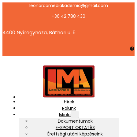
Ugrás
leonardomediakademia@gmail.com
a
+36 42 788 430
tartalomhoz
4400 Nyíregyháza, Báthori u. 5.
Facebook
Hírek
Rólunk
Iskola
Dokumentumok
E-SPORT OKTATÁS
Érettségi utáni képzéseink