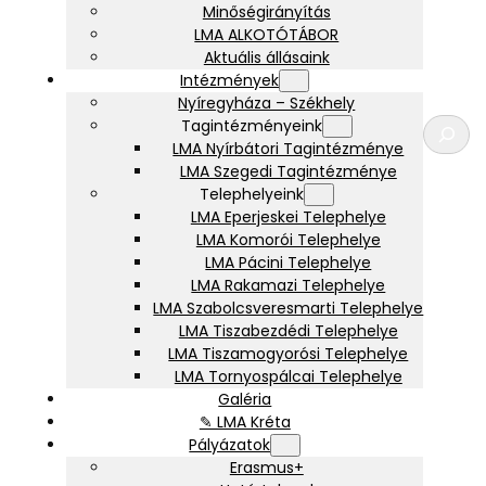
Minőségirányítás
LMA ALKOTÓTÁBOR
Aktuális állásaink
Intézmények
Nyíregyháza – Székhely
K
Tagintézményeink
e
LMA Nyírbátori Tagintézménye
r
LMA Szegedi Tagintézménye
e
Telephelyeink
s
LMA Eperjeskei Telephelye
é
LMA Komorói Telephelye
s
LMA Pácini Telephelye
LMA Rakamazi Telephelye
LMA Szabolcsveresmarti Telephelye
LMA Tiszabezdédi Telephelye
LMA Tiszamogyorósi Telephelye
LMA Tornyospálcai Telephelye
Galéria
✎ LMA Kréta
Pályázatok
Erasmus+