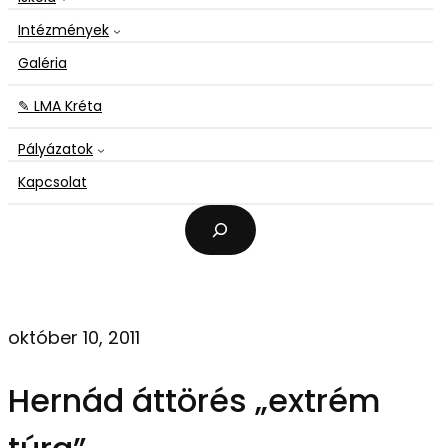
Intézmények
Galéria
✎ LMA Kréta
Pályázatok
Kapcsolat
K
e
r
e
s
é
október 10, 2011
s
Hernád áttörés „extrém