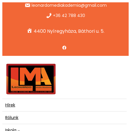
Ugrás
leonardomediakademia@gmail.com
a
tartalomhoz
+36 42 788 430
4400 Nyíregyháza, Báthori u. 5.
Facebook
Hírek
Rólunk
Iskola