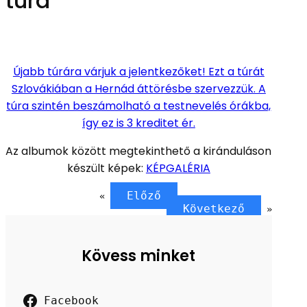
túra”
Újabb túrára várjuk a jelentkezőket! Ezt a túrát
Szlovákiában a Hernád áttörésbe szervezzük. A
túra szintén beszámolható a testnevelés órákba,
így ez is 3 kreditet ér.
Az albumok között megtekinthető a kiránduláson
készült képek:
KÉPGALÉRIA
Előző
«
Következő
»
Kövess minket
Facebook