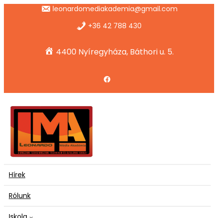
Ugrás
leonardomediakademia@gmail.com
a
tartalomhoz
+36 42 788 430
4400 Nyíregyháza, Báthori u. 5.
Facebook
Hírek
Rólunk
Iskola