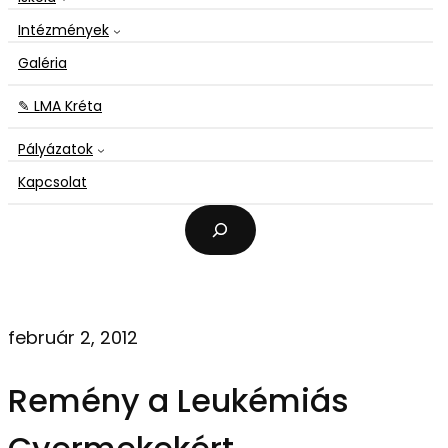
Intézmények
Galéria
✎ LMA Kréta
Pályázatok
Kapcsolat
K
e
r
e
s
é
február 2, 2012
s
Remény a Leukémiás