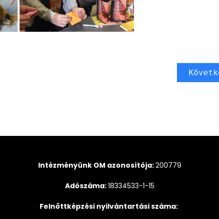
Követk
Intézményünk OM azonosítója:
200779
Adószáma:
18334533-1-15
Felnőttképzési nyilvántartási száma: