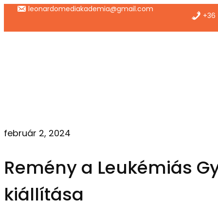
Ugrás
leonardomediakademia@gmail.com
+36 
a
tartalomhoz
február 2, 2024
Remény a Leukémiás Gy
kiállítása