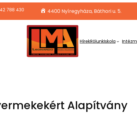
42 788 430
4400 Nyíregyháza, Báthori u. 5.
Hírek
Rólunk
Iskola
Intéz
ermekekért Alapítvány