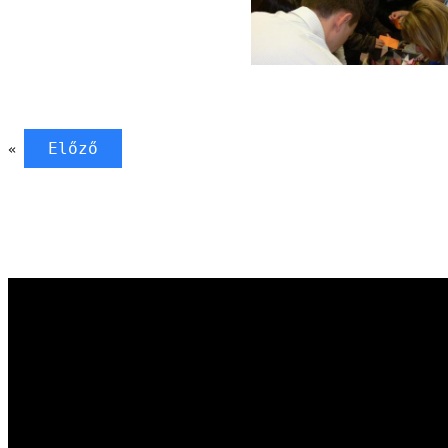
Előző
«