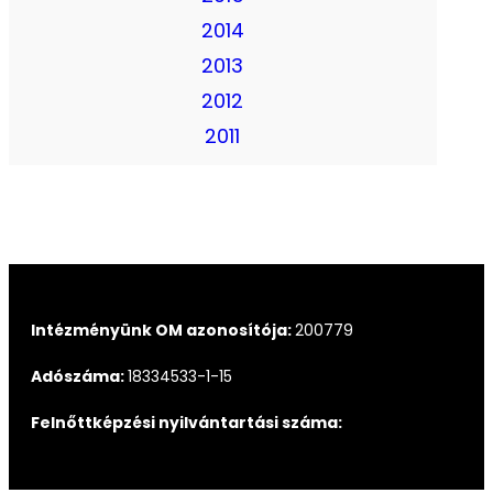
2014
2013
2012
2011
Intézményünk OM azonosítója:
200779
Adószáma:
18334533-1-15
Felnőttképzési nyilvántartási száma: