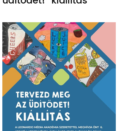
üdítődet!” kiállítás