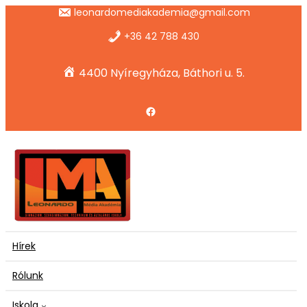
Ugrás
leonardomediakademia@gmail.com
a
tartalomhoz
+36 42 788 430
4400 Nyíregyháza, Báthori u. 5.
Facebook
Hírek
Rólunk
Iskola