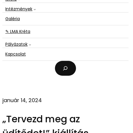
Intézmények
Galéria
✎ LMA Kréta
Pályázatok
Kapcsolat
K
e
r
e
s
é
január 14, 2024
s
„Tervezd meg az