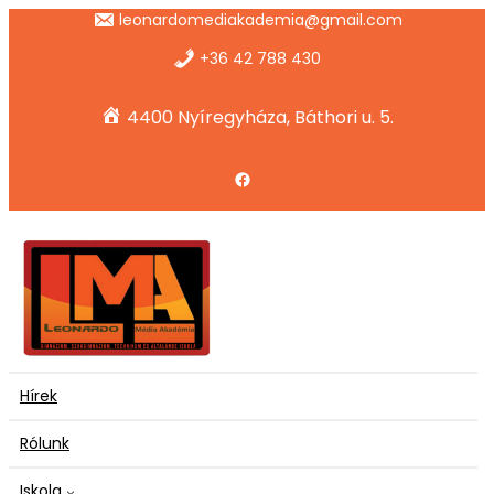
Ugrás
leonardomediakademia@gmail.com
a
tartalomhoz
+36 42 788 430
4400 Nyíregyháza, Báthori u. 5.
Facebook
Hírek
Rólunk
Iskola