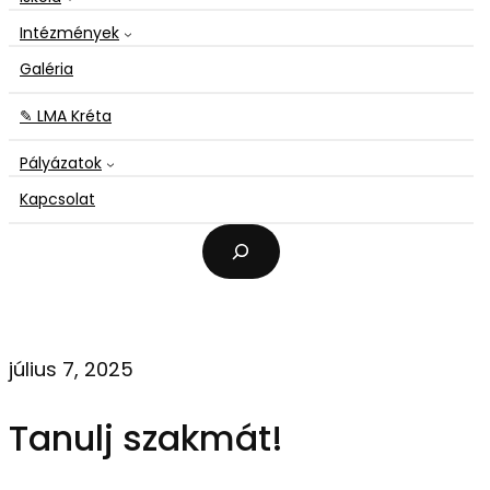
Intézmények
Galéria
✎ LMA Kréta
Pályázatok
Kapcsolat
K
e
r
e
s
é
július 7, 2025
s
Tanulj szakmát!