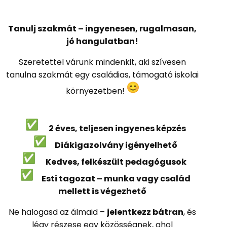
Tanulj szakmát – ingyenesen, rugalmasan,
jó hangulatban!
Szeretettel várunk mindenkit, aki szívesen
tanulna szakmát egy családias, támogató iskolai
környezetben!
2 éves, teljesen ingyenes képzés
Diákigazolvány igényelhető
Kedves, felkészült pedagógusok
Esti tagozat – munka vagy család
mellett is végezhető
Ne halogasd az álmaid –
jelentkezz bátran
, és
légy részese egy közösségnek, ahol