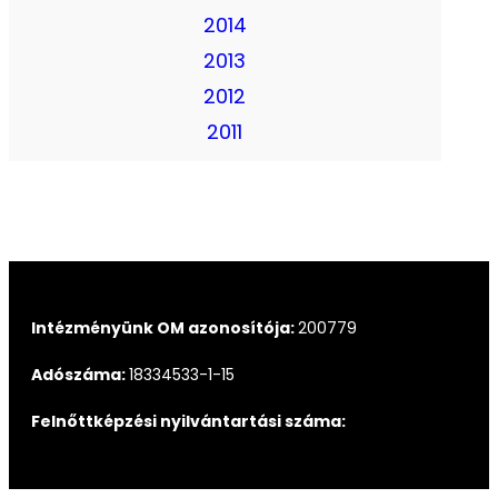
2014
2013
2012
2011
Intézményünk OM azonosítója:
200779
Adószáma:
18334533-1-15
Felnőttképzési nyilvántartási száma: