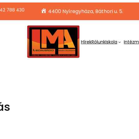
42 788 430
4400 Nyíregyháza, Báthori u. 5.
Hírek
Rólunk
Iskola
Intéz
ás