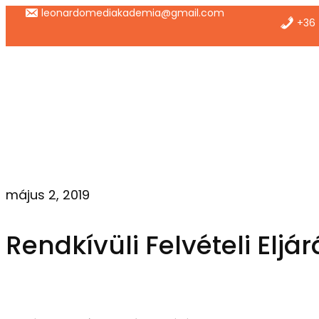
Ugrás
leonardomediakademia@gmail.com
+36 
a
tartalomhoz
május 2, 2019
Rendkívüli Felvételi Eljár