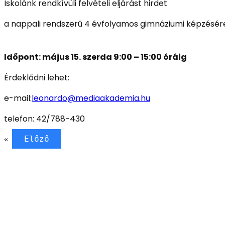
Iskolánk rendkívüli felvételi eljárást hirdet
a nappali rendszerű 4 évfolyamos gimnáziumi képzésér
Időpont: május 15. szerda 9:00 – 15:00 óráig
Érdeklődni lehet:
e-mail:
leonardo@mediaakademia.hu
telefon: 42/788-430
Előző
«