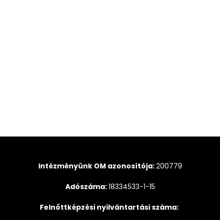
Intézményünk OM azonosítója:
200779
Adószáma:
18334533-1-15
Felnőttképzési nyilvántartási száma: