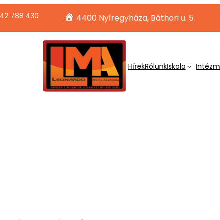
42 788 430
4400 Nyíregyháza, Báthori u. 5.
Hírek
Rólunk
Iskola
Intéz