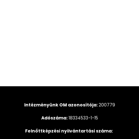
Intézményünk OM azonosítója:
200779
Adószáma:
18334533-1-15
Felnőttképzési nyilvántartási száma: