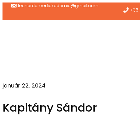
Ugrás
leonardomediakademia@gmail.com
+36 
a
tartalomhoz
január 22, 2024
Kapitány Sándor