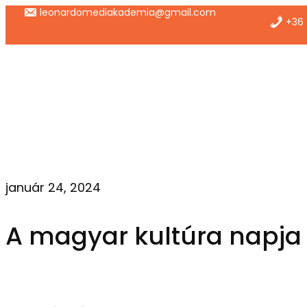
Ugrás
leonardomediakademia@gmail.com
+36 
a
tartalomhoz
január 24, 2024
A magyar kultúra napja