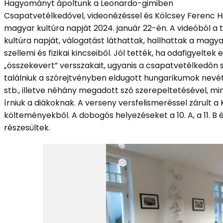
Hagyományt ápoltunk a Leonardo-gimiben
Csapatvetélkedővel, videonézéssel és Kölcsey Ferenc 
magyar kultúra napját 2024. január 22-én. A videóból a
kultúra napját, válogatást láthattak, hallhattak a magya
szellemi és fizikai kincseiből. Jól tették, ha odafigyelte
„összekevert” versszakait, ugyanis a csapatvetélkedőn
találniuk a szórejtvényben eldugott hungarikumok nevét,
stb., illetve néhány megadott szó szerepeltetésével, min
írniuk a diákoknak. A verseny versfelismeréssel zárul
költeményekből. A dobogós helyezéseket a 10. A, a 11. B
részesültek.