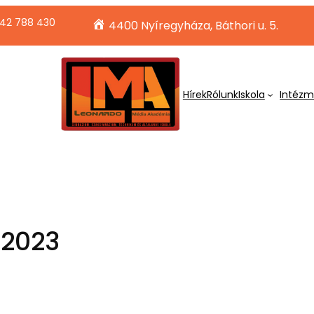
42 788 430
4400 Nyíregyháza, Báthori u. 5.
Hírek
Rólunk
Iskola
Intéz
 2023