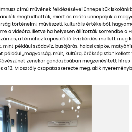
Himnusz című művének felidézésével ünnepeltük iskolánk
 tanulók megtudhatták, miért és mióta ünnepeljük a magy
rság történelmi, művészeti, kulturális értékeiből, hagyom
k erre a videóra, illetve ha helyesen állították sorrendbe a
 számos, a témához kapcsolódó kvízkérdés mellett meg ke
 mint például szódavíz, busójárás, halasi csipke, matyóh
t például „magyarság, múlt, kultúra, örökség stb.” kellett
t a Kávészünet zenekar gondozásában megzenésített híres
 és a 13. M osztály csapata szerezte meg, akik nyeremény