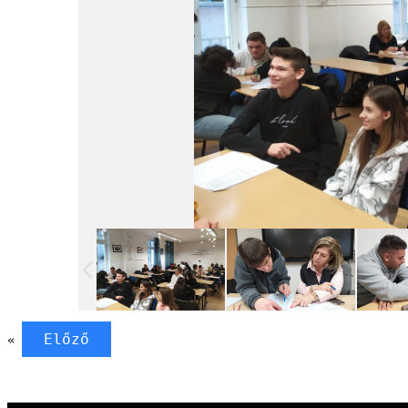
Előző
«