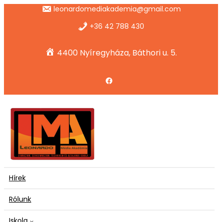
Ugrás
leonardomediakademia@gmail.com
a
tartalomhoz
+36 42 788 430
4400 Nyíregyháza, Báthori u. 5.
Facebook
Hírek
Rólunk
Iskola