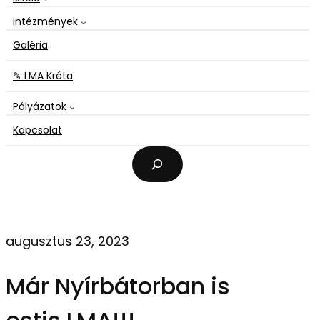
Intézmények
Galéria
✎ LMA Kréta
Pályázatok
Kapcsolat
K
e
r
e
s
é
augusztus 23, 2023
s
Már Nyírbátorban is