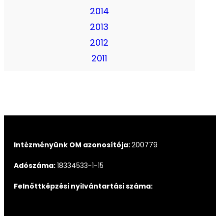
2014
2013
2012
2011
Intézményünk OM azonosítója:
200779
Adószáma:
18334533-1-15
Felnőttképzési nyilvántartási száma: