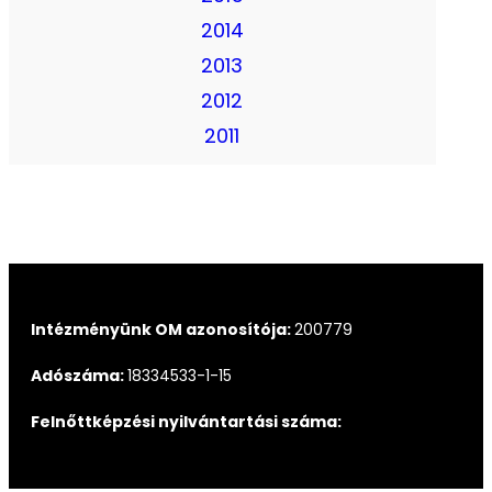
2014
2013
2012
2011
Intézményünk OM azonosítója:
200779
Adószáma:
18334533-1-15
Felnőttképzési nyilvántartási száma: