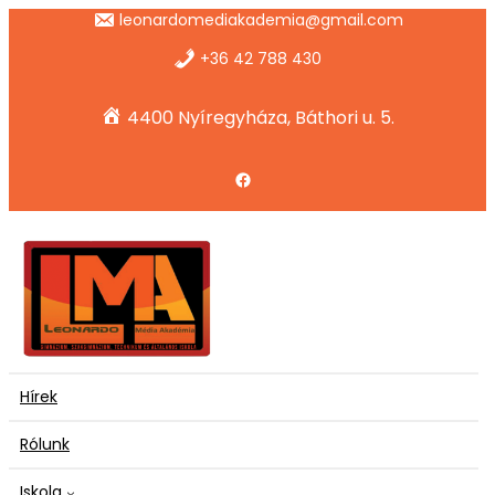
Ugrás
leonardomediakademia@gmail.com
a
tartalomhoz
+36 42 788 430
4400 Nyíregyháza, Báthori u. 5.
Facebook
Hírek
Rólunk
Iskola