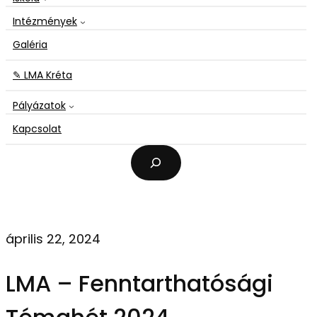
Intézmények
Galéria
✎ LMA Kréta
Pályázatok
Kapcsolat
K
e
r
e
s
é
április 22, 2024
s
LMA – Fenntarthatósági