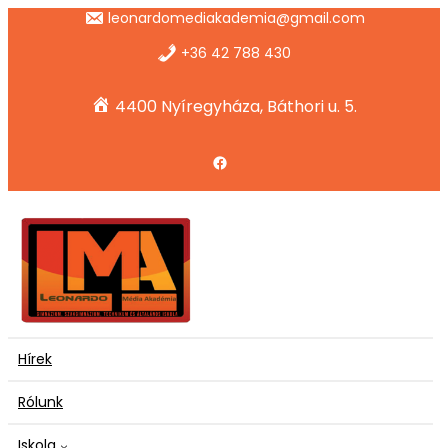
Ugrás
leonardomediakademia@gmail.com
a
tartalomhoz
+36 42 788 430
4400 Nyíregyháza, Báthori u. 5.
Facebook
Hírek
Rólunk
Iskola