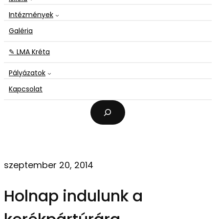
Intézmények
Galéria
✎ LMA Kréta
Pályázatok
Kapcsolat
K
e
r
e
s
é
szeptember 20, 2014
s
Holnap indulunk a