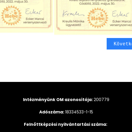
Követk
Intézményünk OM azonosítója:
200779
Adószáma:
18334533-1-15
Felnőttképzési nyilvántartási száma: