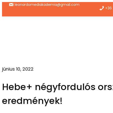
Ugrás
leonardomediakademia@gmail.com
+36 
a
tartalomhoz
június 10, 2022
Hebe+ négyfordulós ors
eredmények!