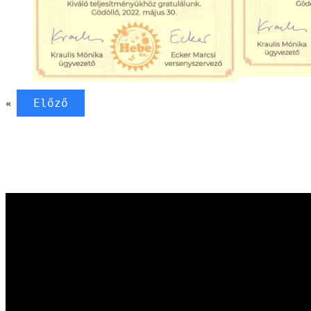
Előző
«