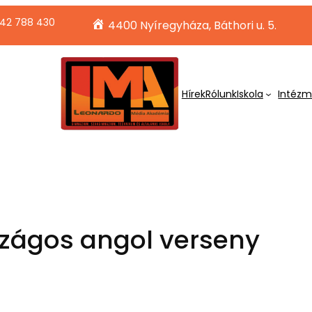
42 788 430
4400 Nyíregyháza, Báthori u. 5.
Hírek
Rólunk
Iskola
Intéz
zágos angol verseny