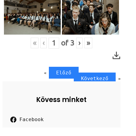
«
‹
of
3
›
»
Előző
«
Következő
»
Kövess minket
Facebook