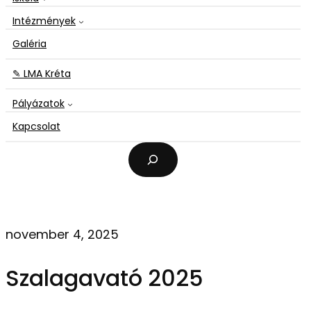
Intézmények
Galéria
✎ LMA Kréta
Pályázatok
Kapcsolat
K
e
r
e
s
é
november 4, 2025
s
Szalagavató 2025