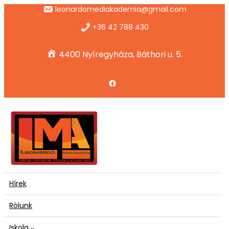
Ugrás
leonardomediakademia@gmail.com
a
tartalomhoz
+36 42 788 430
4400 Nyíregyháza, Báthori u. 5.
Facebook
Hírek
Rólunk
Iskola