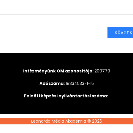
Követk
Intézményünk OM azonosítója:
200779
Adószáma:
18334533-1-15
Felnőttképzési nyilvántartási száma:
Leonardo Média Akadémia © 2026