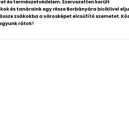
zet és természetvédelem. Szervezetten került
k és tanáraink egy része Borbányára biciklivel elj
össze zsákokba a városképet elcsúfító szemetet. Kö
agyunk rátok!