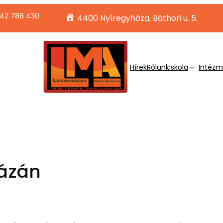
42 788 430
4400 Nyíregyháza, Báthori u. 5.
Hírek
Rólunk
Iskola
Intéz
ázán