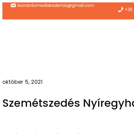
Ugrás
leonardomediakademia@gmail.com
+36 
a
tartalomhoz
október 5, 2021
Szemétszedés Nyíregyh