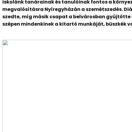
Iskolánk tanárainak és tanulóinak fontos a környe
megvalósításra Nyíregyházán a szemétszedés. Diáko
szedte, míg másik csapat a belvárosban gyűjtötte 
szépen mindenkinek a kitartó munkáját, büszkék v