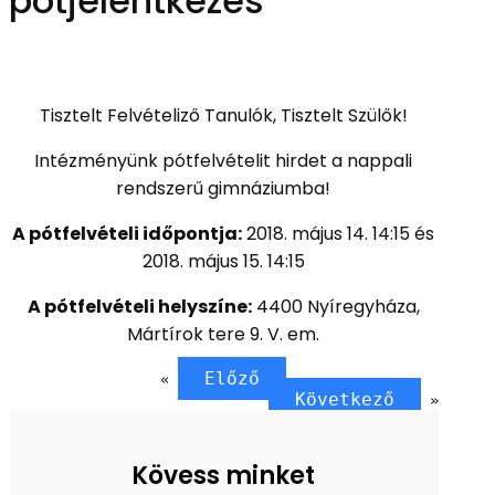
pótjelentkezés
Tisztelt Felvételiző Tanulók, Tisztelt Szülők!
Intézményünk pótfelvételit hirdet a nappali
rendszerű gimnáziumba!
A pótfelvételi időpontja:
2018. május 14. 14:15 és
2018. május 15. 14:15
A pótfelvételi helyszíne:
4400 Nyíregyháza,
Mártírok tere 9. V. em.
Előző
«
Következő
»
Kövess minket