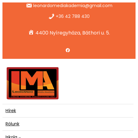
Ugrás
leonardomediakademia@gmail.com
a
tartalomhoz
+36 42 788 430
4400 Nyíregyháza, Báthori u. 5.
Facebook
Hírek
Rólunk
Iskola