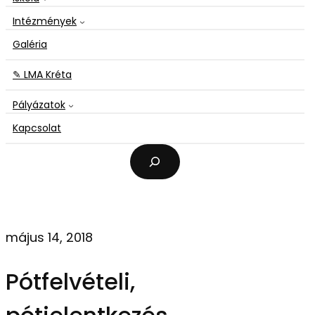
Intézmények
Galéria
✎ LMA Kréta
Pályázatok
Kapcsolat
K
e
r
e
s
é
május 14, 2018
s
Pótfelvételi,