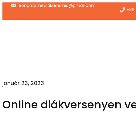
Ugrás
leonardomediakademia@gmail.com
+36 
a
tartalomhoz
január 23, 2023
Online diákversenyen vet