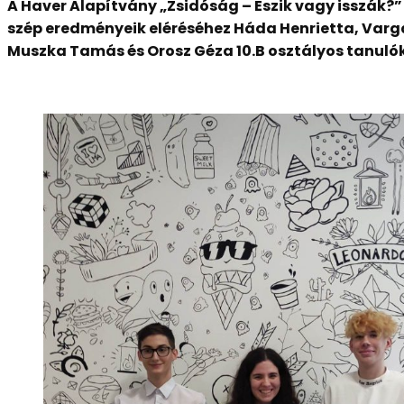
A Haver Alapítvány „Zsidóság – Eszik vagy isszák?”
szép eredményeik eléréséhez Háda Henrietta, Varga 
Muszka Tamás és Orosz Géza 10.B osztályos tanuló