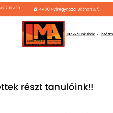
42 788 430
4400 Nyíregyháza, Báthori u. 5.
Hírek
Rólunk
Iskola
Intéz
tek részt tanulóink!!