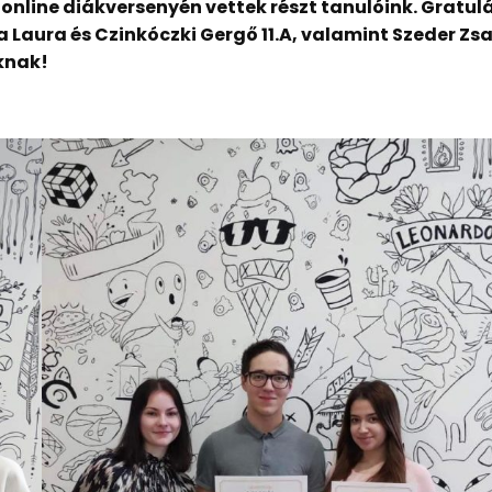
 online diákversenyén vettek részt tanulóink. Gratul
Laura és Czinkóczki Gergő 11.A, valamint Szeder Zsa
knak!