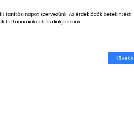
yílt tanítási napot szervezünk. Az érdeklődők betekintést
k fel tanárainknak és diákjainknak.
Követk