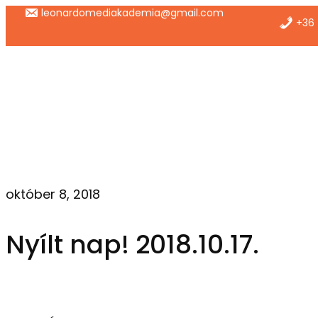
Ugrás
leonardomediakademia@gmail.com
+36 
a
tartalomhoz
október 8, 2018
Nyílt nap! 2018.10.17.