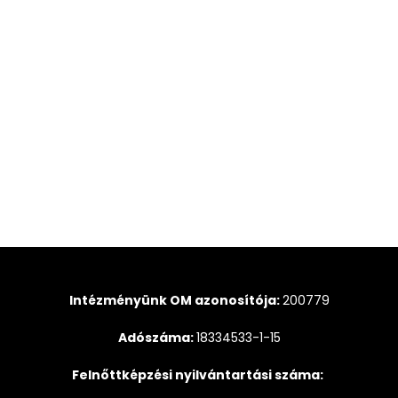
Intézményünk OM azonosítója:
200779
Adószáma:
18334533-1-15
Felnőttképzési nyilvántartási száma: