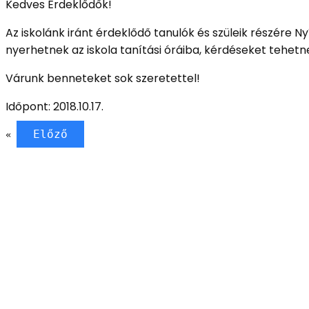
Kedves Érdeklődők!
Az iskolánk iránt érdeklődő tanulók és szüleik részére N
nyerhetnek az iskola tanítási óráiba, kérdéseket tehetne
Várunk benneteket sok szeretettel!
Időpont: 2018.10.17.
Előző
«