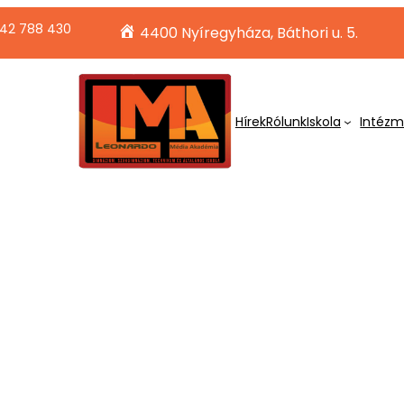
42 788 430
4400 Nyíregyháza, Báthori u. 5.
Hírek
Rólunk
Iskola
Intéz