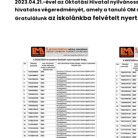
2023.04.21.-ével az Oktatási Hivatal nyilvánoss
hivatalos végeredményét, amely a tanuló OM
az iskolánkba felvételt nyer
Gratulálunk