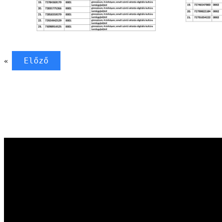
Előző
«