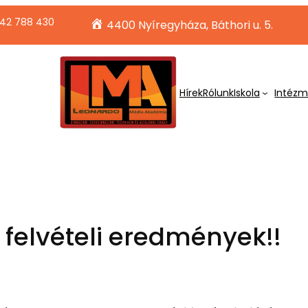
42 788 430
4400 Nyíregyháza, Báthori u. 5.
Hírek
Rólunk
Iskola
Intéz
 felvételi eredmények!!