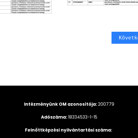
Követk
Intézményünk OM azonosítója:
200779
Adószáma:
18334533-1-15
Felnőttképzési nyilvántartási száma: