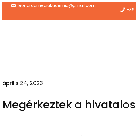
Ugrás
leonardomediakademia@gmail.com
+36 
a
tartalomhoz
április 24, 2023
Megérkeztek a hivatalos