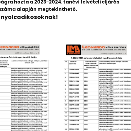
ágra hozta a 2023-2024. tanévi felvételi eljárás
 száma alapján megtekinthető.
t nyolcadikosoknak!