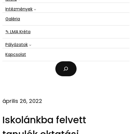
Intézmények
Galéria
✎ LMA Kréta
Pályázatok
Kapcsolat
K
e
r
e
s
é
április 26, 2022
s
Iskolánkba felvett