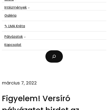
Intézmények
Galéria
✎ LMA Kréta
Pályázatok
Kapcsolat
K
e
r
e
s
é
március 7, 2022
s
Figyelem! Versíró