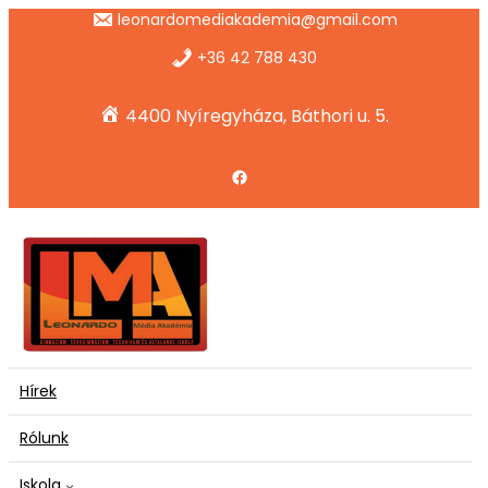
Ugrás
leonardomediakademia@gmail.com
a
tartalomhoz
+36 42 788 430
4400 Nyíregyháza, Báthori u. 5.
Facebook
Hírek
Rólunk
Iskola