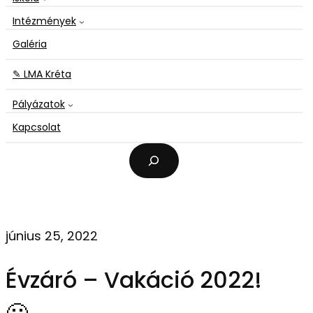
Intézmények
Galéria
✎ LMA Kréta
Pályázatok
Kapcsolat
K
e
r
e
s
é
június 25, 2022
s
Évzáró – Vakáció 2022!