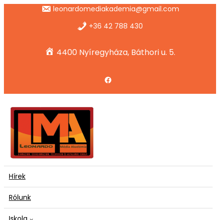
Ugrás
leonardomediakademia@gmail.com
a
tartalomhoz
+36 42 788 430
4400 Nyíregyháza, Báthori u. 5.
Facebook
Hírek
Rólunk
Iskola