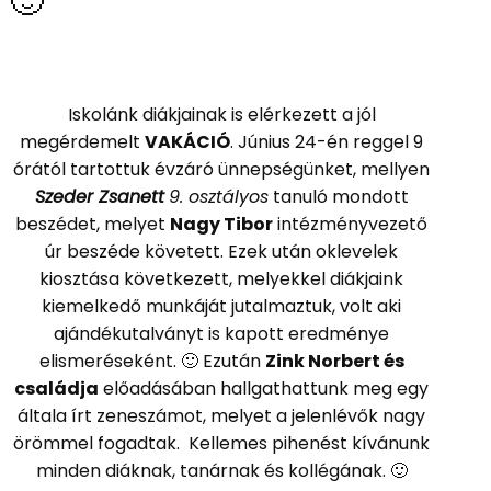
🙂
Iskolánk diákjainak is elérkezett a jól
megérdemelt
VAKÁCIÓ
. Június 24-én reggel 9
órától tartottuk évzáró ünnepségünket, mellyen
Szeder Zsanett
9. osztályos
tanuló mondott
beszédet, melyet
Nagy Tibor
intézményvezető
úr beszéde követett. Ezek után oklevelek
kiosztása következett, melyekkel diákjaink
kiemelkedő munkáját jutalmaztuk, volt aki
ajándékutalványt is kapott eredménye
elismeréseként. 🙂 Ezután
Zink Norbert és
családja
előadásában hallgathattunk meg egy
általa írt zeneszámot, melyet a jelenlévők nagy
örömmel fogadtak. Kellemes pihenést kívánunk
minden diáknak, tanárnak és kollégának. 🙂