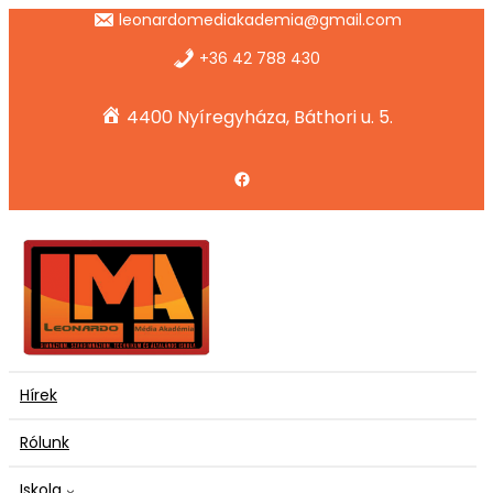
Ugrás
leonardomediakademia@gmail.com
a
tartalomhoz
+36 42 788 430
4400 Nyíregyháza, Báthori u. 5.
Facebook
Hírek
Rólunk
Iskola