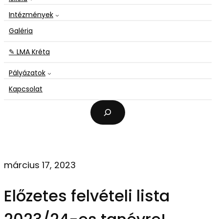
Intézmények
Galéria
✎ LMA Kréta
Pályázatok
Kapcsolat
K
e
r
e
s
é
március 17, 2023
s
Előzetes felvételi lista