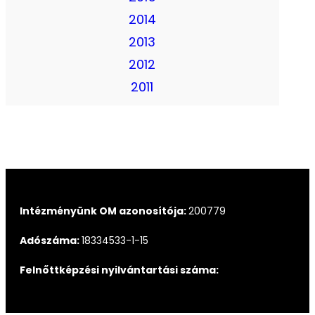
2014
2013
2012
2011
Intézményünk OM azonosítója:
200779
Adószáma:
18334533-1-15
Felnőttképzési nyilvántartási száma: