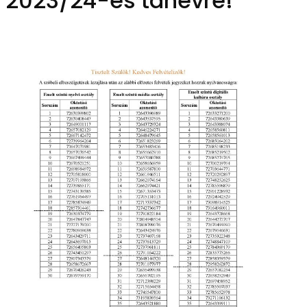
2023/24-es tanévre!