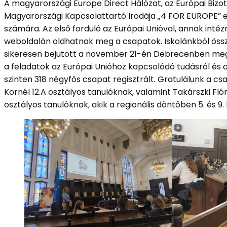
A magyarországi Europe Direct Hálózat, az Európai Bizo
Magyarországi Kapcsolattartó Irodája „4 FOR EUROPE” eu
számára. Az első forduló az Európai Unióval, annak inté
weboldalán oldhatnak meg a csapatok. Iskolánkból össz
sikeresen bejutott a november 21-én Debrecenben megre
a feladatok az Európai Unióhoz kapcsolódó tudásról és 
szinten 318 négyfős csapat regisztrált. Gratulálunk a c
Kornél 12.A osztályos tanulóknak, valamint Takárszki Fló
osztályos tanulóknak, akik a regionális döntőben 5. és 9. 