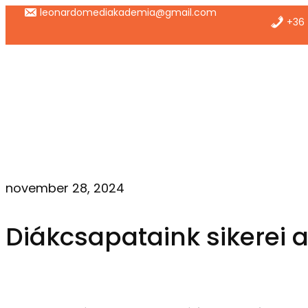
Ugrás
leonardomediakademia@gmail.com
+36 
a
tartalomhoz
november 28, 2024
Diákcsapataink sikerei 