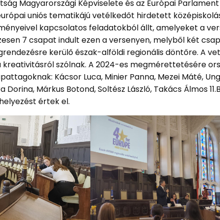
ttság Magyarországi Képviselete és az Európai Parlament
rópai uniós tematikájú vetélkedőt hirdetett középiskolá
zményeivel kapcsolatos feladatokból állt, amelyeket a ve
esen 7 csapat indult ezen a versenyen, melyből két csa
ndezésre kerülő észak-alföldi regionális döntőre. A ve
a kreativitásról szólnak. A 2024-es megmérettetésére or
sapattagoknak: Kácsor Luca, Minier Panna, Mezei Máté, Ung
ra Dorina, Márkus Botond, Soltész László, Takács Álmos 11.
helyezést értek el.