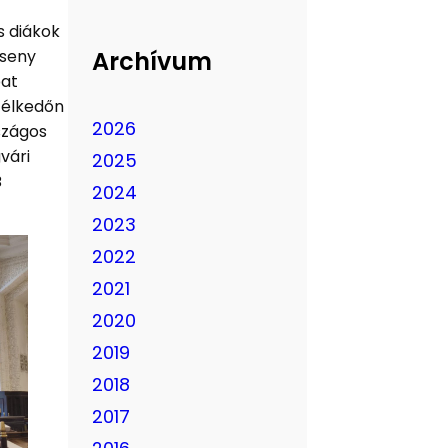
s diákok
Archívum
rseny
pat
télkedőn
2026
szágos
vári
2025
B
2024
2023
2022
2021
2020
2019
2018
2017