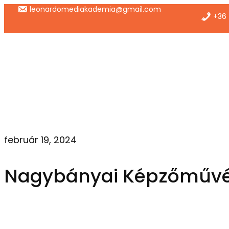
Ugrás
leonardomediakademia@gmail.com
+36 
a
tartalomhoz
február 19, 2024
Nagybányai Képzőművés