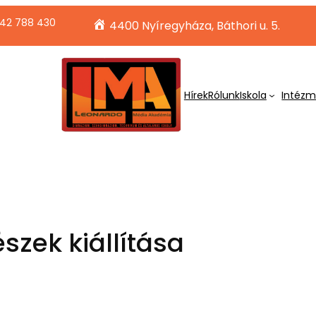
42 788 430
4400 Nyíregyháza, Báthori u. 5.
Hírek
Rólunk
Iskola
Intéz
zek kiállítása