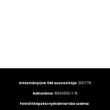
Intézményünk OM azonosítója:
200779
Adószáma:
18334533-1-15
Felnőttképzési nyilvántartási száma: