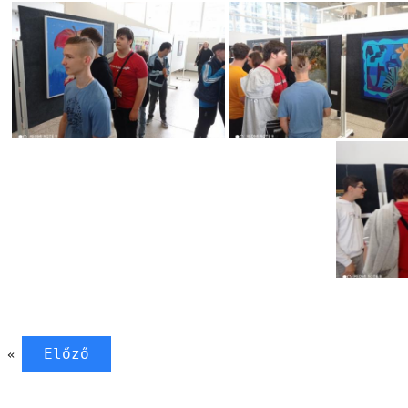
Előző
«