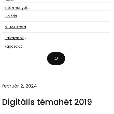
Intézmények
Galéria
✎ LMA Kréta
Pályázatok
Kapcsolat
K
e
r
e
s
é
február 2, 2024
s
Digitális témahét 2019