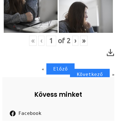
«
‹
of
2
›
»
Előző
«
Következő
»
Kövess minket
Facebook