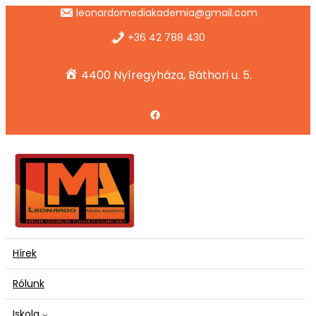
Ugrás
leonardomediakademia@gmail.com
a
tartalomhoz
+36 42 788 430
4400 Nyíregyháza, Báthori u. 5.
Facebook
Hírek
Rólunk
Iskola