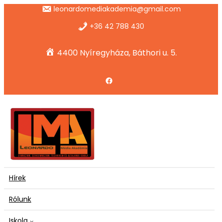
Ugrás
leonardomediakademia@gmail.com
a
tartalomhoz
+36 42 788 430
4400 Nyíregyháza, Báthori u. 5.
Facebook
Hírek
Rólunk
Iskola