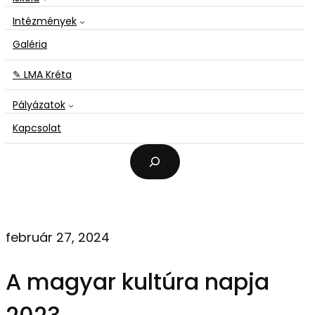
Intézmények
Galéria
✎ LMA Kréta
Pályázatok
Kapcsolat
K
e
r
e
s
é
február 27, 2024
s
A magyar kultúra napja