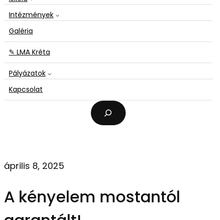
Intézmények
Galéria
✎ LMA Kréta
Pályázatok
Kapcsolat
K
e
r
e
s
é
április 8, 2025
s
A kényelem mostantól