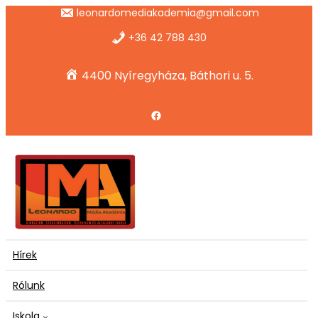
Ugrás
leonardomediakademia@gmail.com
a
tartalomhoz
+36 42 788 430
4400 Nyíregyháza, Báthori u. 5.
Facebook
Hírek
Rólunk
Iskola