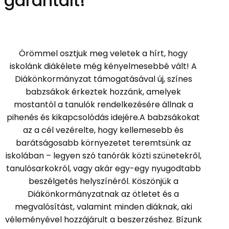
garantált!
Örömmel osztjuk meg veletek a hírt, hogy
iskolánk diákélete még kényelmesebbé vált! A
Diákönkormányzat támogatásával új, színes
babzsákok érkeztek hozzánk, amelyek
mostantól a tanulók rendelkezésére állnak a
pihenés és kikapcsolódás idejére.A babzsákokat
az a cél vezérelte, hogy kellemesebb és
barátságosabb környezetet teremtsünk az
iskolában – legyen szó tanórák közti szünetekről,
tanulósarkokról, vagy akár egy-egy nyugodtabb
beszélgetés helyszínéről. Köszönjük a
Diákönkormányzatnak az ötletet és a
megvalósítást, valamint minden diáknak, aki
véleményével hozzájárult a beszerzéshez. Bízunk