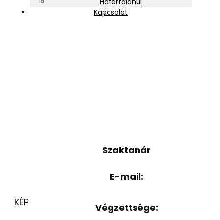
Határtalanul
Kapcsolat
Sinka Sándorné
Szaktanár
E-mail:
KÉP
Végzettsége: