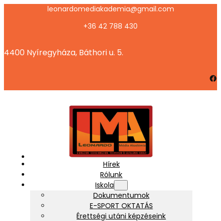
Ugrás
leonardomediakademia@gmail.com
a
+36 42 788 430
tartalomhoz
4400 Nyíregyháza, Báthori u. 5.
Facebook
Hírek
Rólunk
Iskola
Dokumentumok
E-SPORT OKTATÁS
Érettségi utáni képzéseink