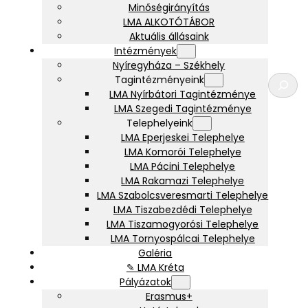
Minőségirányítás
LMA ALKOTÓTÁBOR
Aktuális állásaink
Intézmények
Nyíregyháza – Székhely
K
Tagintézményeink
e
LMA Nyírbátori Tagintézménye
r
LMA Szegedi Tagintézménye
e
Telephelyeink
s
LMA Eperjeskei Telephelye
é
LMA Komorói Telephelye
s
LMA Pácini Telephelye
LMA Rakamazi Telephelye
LMA Szabolcsveresmarti Telephelye
LMA Tiszabezdédi Telephelye
LMA Tiszamogyorósi Telephelye
LMA Tornyospálcai Telephelye
Galéria
✎ LMA Kréta
Pályázatok
Erasmus+