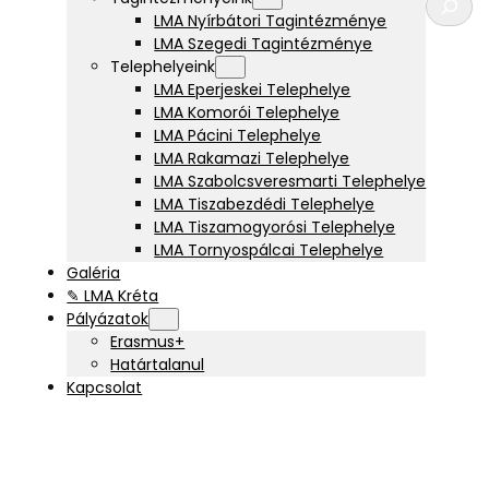
e
LMA Nyírbátori Tagintézménye
r
LMA Szegedi Tagintézménye
e
Telephelyeink
s
LMA Eperjeskei Telephelye
é
LMA Komorói Telephelye
s
LMA Pácini Telephelye
LMA Rakamazi Telephelye
LMA Szabolcsveresmarti Telephelye
LMA Tiszabezdédi Telephelye
LMA Tiszamogyorósi Telephelye
LMA Tornyospálcai Telephelye
Galéria
✎ LMA Kréta
Pályázatok
Erasmus+
Határtalanul
Kapcsolat
ntum