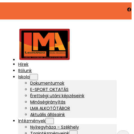
Facebook
Hírek
Rólunk
Iskola
Dokumentumok
E-SPORT OKTATÁS
Érettségi utáni képzéseink
Minőségirányítás
LMA ALKOTÓTÁBOR
Aktuális állásaink
Intézmények
Nyíregyháza – Székhely
K
Tagintézményeink