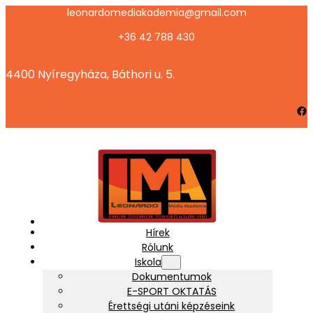
Ugrás
leonardomediakademia@gmail.com
a
+36 42 788 430
tartalomhoz
4400 Nyíregyháza, Báthori u. 5.
Facebook
Hírek
Rólunk
Iskola
Dokumentumok
E-SPORT OKTATÁS
Érettségi utáni képzéseink