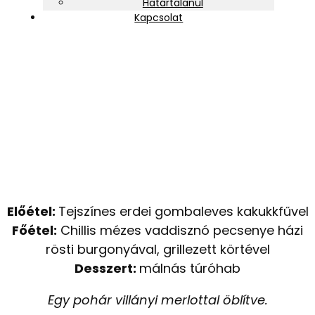
Határtalanul
Kapcsolat
„Vadak ura – Vad húsok a
konyhában”
Előétel:
Tejszínes erdei gombaleves kakukkfűvel
Főétel:
Chillis mézes vaddisznó pecsenye házi
rösti burgonyával, grillezett körtével
Desszert:
málnás túróhab
Egy pohár villányi merlottal öblítve.