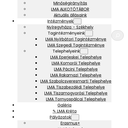
Minőségirányítás
LMA ALKOTÓTÁBOR
Aktuális állásaink
Intézmények
Nyíregyháza – Székhely
K
Tagintézményeink
e
LMA Nyírbátori Tagintézménye
r
LMA Szegedi Tagintézménye
e
Telephelyeink
s
LMA Eperjeskei Telephelye
é
LMA Komorói Telephelye
s
LMA Pácini Telephelye
LMA Rakamazi Telephelye
LMA Szabolcsveresmarti Telephelye
LMA Tiszabezdédi Telephelye
LMA Tiszamogyorósi Telephelye
LMA Tornyospálcai Telephelye
Galéria
✎ LMA Kréta
Pályázatok
Erasmus+