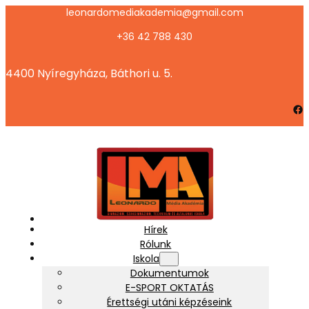
Ugrás
leonardomediakademia@gmail.com
a
+36 42 788 430
tartalomhoz
4400 Nyíregyháza, Báthori u. 5.
Facebook
Hírek
Rólunk
Iskola
Dokumentumok
E-SPORT OKTATÁS
Érettségi utáni képzéseink