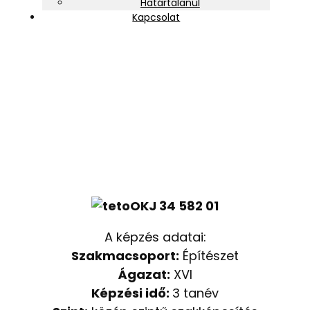
Határtalanul
Kapcsolat
Ács
OKJ 34 582 01
A képzés adatai:
Szakmacsoport:
Építészet
Ágazat:
XVI
Képzési idő:
3 tanév