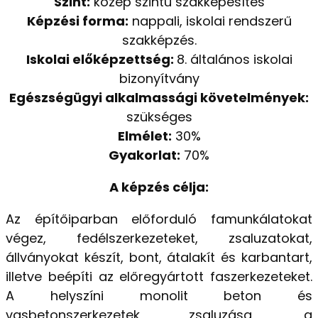
Szint:
közép szintű szakképesítés
Képzési forma:
nappali, iskolai rendszerű
szakképzés.
Iskolai előképzettség:
8. általános iskolai
bizonyítvány
Egészségügyi alkalmassági követelmények:
szükséges
Elmélet:
30%
Gyakorlat:
70%
A képzés célja:
Az építőiparban előforduló famunkálatokat
végez, fedélszerkezeteket, zsaluzatokat,
állványokat készít, bont, átalakít és karbantart,
illetve beépíti az előregyártott faszerkezeteket.
A helyszíni monolit beton és
vasbetonszerkezetek zsaluzása, a