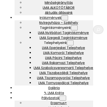
Minőségirányítás
LMA ALKOTÓTÁBOR
Aktuális állásaink
Intézmények
Nyíregyháza – Székhely
K
Tagintézményeink
e
LMA Nyírbátori Tagintézménye
r
LMA Szegedi Tagintézménye
e
Telephelyeink
s
LMA Eperjeskei Telephelye
é
LMA Komorói Telephelye
s
LMA Pácini Telephelye
LMA Rakamazi Telephelye
LMA Szabolcsveresmarti Telephelye
LMA Tiszabezdédi Telephelye
LMA Tiszamogyorósi Telephelye
LMA Tornyospálcai Telephelye
Galéria
✎ LMA Kréta
Pályázatok
Erasmus+