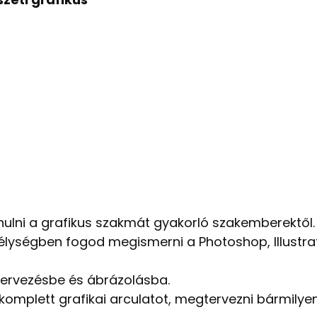
ulni a grafikus szakmát gyakorló szakemberektől.
lységben fogod megismerni a Photoshop, Illustrat
tervezésbe és ábrázolásba.
 komplett grafikai arculatot, megtervezni bármilye