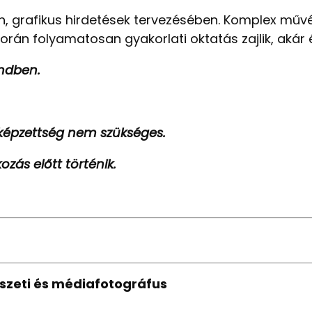
n, grafikus hirdetések tervezésében. Komplex művé
során folyamatosan gyakorlati oktatás zajlik, akár 
endben.
őképzettség nem szükséges.
zás előtt történik.
szeti és médiafotográfus