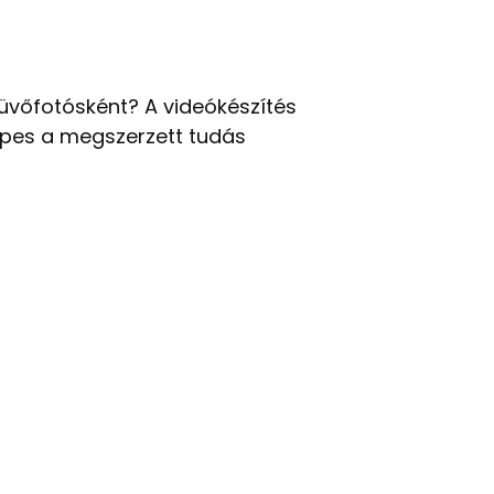
üvőfotósként? A videókészítés
képes a megszerzett tudás
!