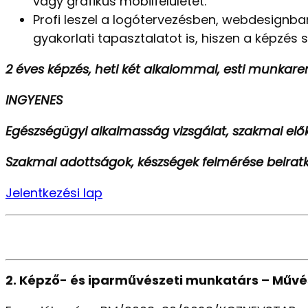
vagy grafikus mobilfelületet.
Profi leszel a logótervezésben, webdesignba
gyakorlati tapasztalatot is, hiszen a képzés 
2 éves képzés, heti két alkalommal, esti munkar
INGYENES
Egészségügyi alkalmasság vizsgálat, szakmai el
Szakmai adottságok, készségek felmérése beiratko
Jelentkezési lap
2. Képző- és iparművészeti munkatárs – Művé