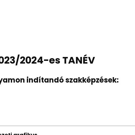
023/2024-es TANÉV
olyamon indítandó szakképzések:
zeti grafikus