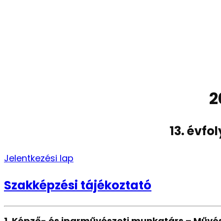
2
13. évf
Jelentkezési lap
Szakképzési tájékoztató
1. Képző- és iparművészeti munkatárs – Művés