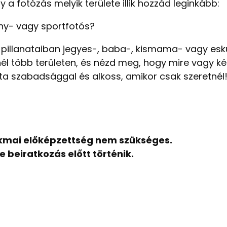
 fotózás melyik területe illik hozzád leginkább:
ény- vagy sportfotós?
pillanataiban jegyes-, baba-, kismama- vagy esk
nél több területen, és nézd meg, hogy mire vagy 
dta szabadsággal és alkoss, amikor csak szeretnél
akmai előképzettség nem szükséges.
beiratkozás előtt történik.