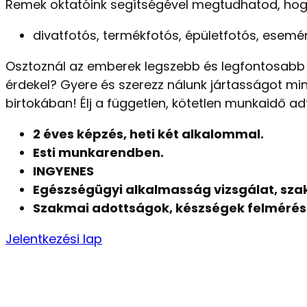
Remek oktatóink segítségével megtudhatod, hogy a
divatfotós, termékfotós, épületfotós, esem
Osztoznál az emberek legszebb és legfontosabb 
érdekel? Gyere és szerezz nálunk jártasságot mi
birtokában! Élj a független, kötetlen munkaidő a
2 éves képzés, heti két alkalommal.
Esti munkarendben.
INGYENES
Egészségügyi alkalmasság vizsgálat, sz
Szakmai adottságok, készségek felmérése 
Jelentkezési lap