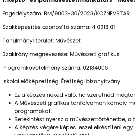
Engedélyszám: BM/9003-30/2023/KOZNEVSTAR
Szakképesítés azonosító száma: 4 0213 01
Tanulmányi terület: Művészet
Szakirány megnevezése: Művészeti grafikus
Programkövetelmény száma: 02134006
Iskolai előképzettség: Érettségi bizonyítvány
Ez a képzés neked való, ha szeretnéd megtan
A Művészeti grafikus tanfolyamon komoly mé
programokat.
Betekintést nyersz a művészettörténetbe, a 
A képzés végére képes leszel elkészíteni egy