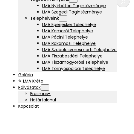
e
LMA Nyírbátori Tagintézménye
r
LMA Szegedi Tagintézménye
e
Telephelyeink
s
LMA Eperjeskei Telephelye
é
LMA Komorói Telephelye
s
LMA Pácini Telephelye
LMA Rakamazi Telephelye
LMA Szabolcsveresmarti Telephelye
LMA Tiszabezdédi Telephelye
LMA Tiszamogyorósi Telephelye
LMA Tornyospálcai Telephelye
Galéria
✎ LMA Kréta
Pályázatok
Erasmus+
Határtalanul
Kapcsolat
3/2024)