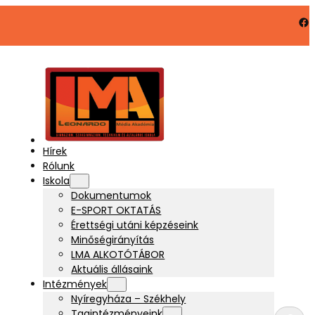
Facebook
Hírek
Rólunk
Iskola
Dokumentumok
E-SPORT OKTATÁS
Érettségi utáni képzéseink
Minőségirányítás
LMA ALKOTÓTÁBOR
Aktuális állásaink
Intézmények
Nyíregyháza – Székhely
K
Tagintézményeink