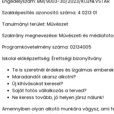
Engedélyszám: BM/9003-30/2023/KOZNEVSTAR
Szakképesítés azonosító száma: 4 0213 01
Tanulmányi terület: Művészet
Szakirány megnevezése: Művészeti és médiafoto
Programkövetelmény száma: 02134005
Iskolai előképzettség: Érettségi bizonyítvány.
Te is szeretnél érdekes és izgalmas emberek
Maradandót akarsz alkotni?
Új kihívásokat keresel?
Saját fotós vállalkozás a terved?
Ne keress tovább, jó helyen jársz nálunk!
Amennyiben olyan alkotó munkára vágysz, ami fel