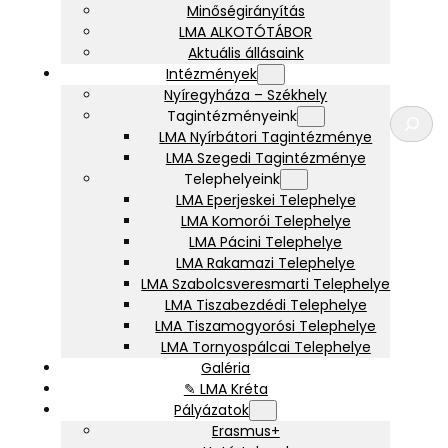
Minőségirányítás
LMA ALKOTÓTÁBOR
Aktuális állásaink
Intézmények
Nyíregyháza – Székhely
K
Tagintézményeink
e
LMA Nyírbátori Tagintézménye
r
LMA Szegedi Tagintézménye
e
Telephelyeink
s
LMA Eperjeskei Telephelye
é
LMA Komorói Telephelye
s
LMA Pácini Telephelye
LMA Rakamazi Telephelye
LMA Szabolcsveresmarti Telephelye
LMA Tiszabezdédi Telephelye
LMA Tiszamogyorósi Telephelye
LMA Tornyospálcai Telephelye
Galéria
✎ LMA Kréta
Pályázatok
Erasmus+