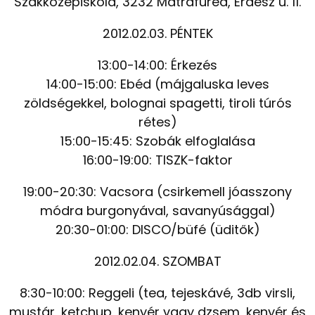
Szakközépiskola, 3232 Mátrafüred, Erdész u. 11.
2012.02.03. PÉNTEK
13:00-14:00: Érkezés
14:00-15:00: Ebéd (májgaluska leves
zöldségekkel, bolognai spagetti, tiroli túrós
rétes)
15:00-15:45: Szobák elfoglalása
16:00-19:00: TISZK-faktor
19:00-20:30: Vacsora (csirkemell jóasszony
módra burgonyával, savanyúsággal)
20:30-01:00: DISCO/büfé (üditők)
2012.02.04. SZOMBAT
8:30-10:00: Reggeli (tea, tejeskávé, 3db virsli,
mustár, ketchup, kenyér vagy dzsem, kenyér és