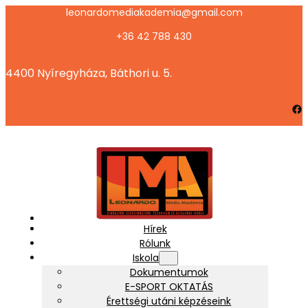
Ugrás
leonardomediakademia@gmail.com
a
+36 42 788 430
tartalomhoz
4400 Nyíregyháza, Báthori u. 5.
Facebook
Hírek
Rólunk
Iskola
Dokumentumok
E-SPORT OKTATÁS
Érettségi utáni képzéseink