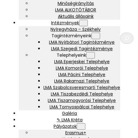
Minőségirányítás
LMA ALKOTÓTÁBOR
Aktuális állásaink
Intézmények
Nyíregyháza – Székhely
K
Tagintézményeink
e
LMA Nyírbátori Tagintézménye
r
LMA Szegedi Tagintézménye
e
Telephelyeink
s
LMA Eperjeskei Telephelye
é
LMA Komorói Telephelye
s
LMA Pácini Telephelye
LMA Rakamazi Telephelye
LMA Szabolcsveresmarti Telephelye
LMA Tiszabezdédi Telephelye
LMA Tiszamogyorósi Telephelye
LMA Tornyospálcai Telephelye
Galéria
✎ LMA Kréta
Pályázatok
Erasmus+