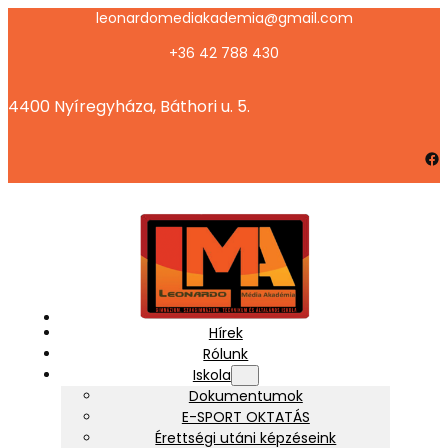
Ugrás
leonardomediakademia@gmail.com
a
+36 42 788 430
tartalomhoz
4400 Nyíregyháza, Báthori u. 5.
Facebook
Hírek
Rólunk
Iskola
Dokumentumok
E-SPORT OKTATÁS
Érettségi utáni képzéseink