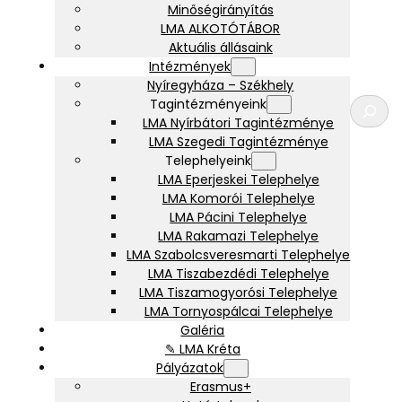
Minőségirányítás
LMA ALKOTÓTÁBOR
Aktuális állásaink
Intézmények
Nyíregyháza – Székhely
K
Tagintézményeink
e
LMA Nyírbátori Tagintézménye
r
LMA Szegedi Tagintézménye
e
Telephelyeink
s
LMA Eperjeskei Telephelye
é
LMA Komorói Telephelye
s
LMA Pácini Telephelye
LMA Rakamazi Telephelye
LMA Szabolcsveresmarti Telephelye
LMA Tiszabezdédi Telephelye
LMA Tiszamogyorósi Telephelye
LMA Tornyospálcai Telephelye
Galéria
✎ LMA Kréta
Pályázatok
Erasmus+