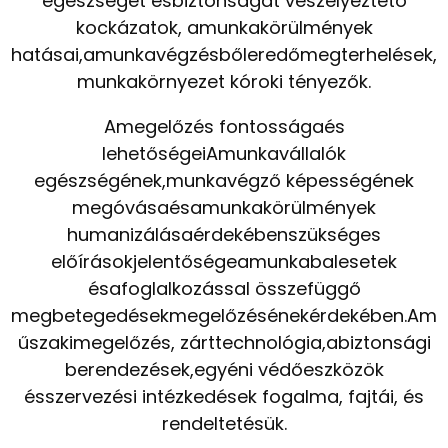
egészségét ésbiztonságát veszélyeztető
kockázatok, amunkakörülmények
hatásai,amunkavégzésbőleredőmegterhelések,
munkakörnyezet kóroki tényezők.
Amegelőzés fontosságaés
lehetőségeiAmunkavállalók
egészségének,munkavégző képességének
megóvásaésamunkakörülmények
humanizálásaérdekébenszükséges
előírásokjelentőségeamunkabalesetek
ésafoglalkozással összefüggő
megbetegedésekmegelőzésénekérdekében.Am
űszakimegelőzés, zárttechnológia,abiztonsági
berendezések,egyéni védőeszközök
ésszervezési intézkedések fogalma, fajtái, és
rendeltetésük.