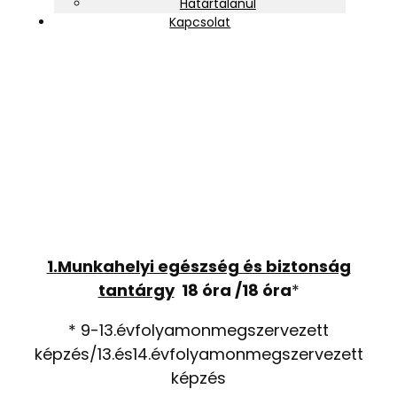
Határtalanul
Kapcsolat
11500-12 Munkahelyi
egészség és biztonság
1.Munkahelyi egészség és biztonság
tantárgy
18 óra /18 óra
*
* 9-13.évfolyamonmegszervezett
képzés/13.és14.évfolyamonmegszervezett
képzés