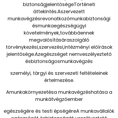
biztonságjelentőségeTörténeti
áttekintés.Aszervezett
munkavégzésrevonatkozómunkabiztonsági
ésmunkaegészségügyi
követelmények,továbbáennek
megvalósításáraszolgáló
törvénykezési,szervezési,intézményi előírások
jelentősége.Azegészséget nemveszélyeztető
ésbiztonságosmunkavégzés
személyi, tárgyi és szervezeti feltételeinek
értelmezése.
Amunkakörnyezetésa munkavégzéshatása a
munkátvégzőember
egészségére és testi épségéreA munkavállalók