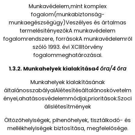
Munkavédelem,mint komplex
fogalom(munkabiztonság-
munkaegészségügy)Veszélyes és ártalmas
termelésitényezőkA munkavédelem
fogalomrendszere, forrásokA munkavédelemről
szóló 1993. évi XCIIItörvény
fogalommeghatározásai.
1.3.2. Munkahelyek kialakítása
4 óra/4 óra
Munkahelyek kialakításának
általánosszabályaiAlétesítésáltalánoskövetelm
ényei,ahatásosvédelemmódjai,prioritások.Szoci
álislétesítmények
Öltözőhelyiségek, pihenőhelyek, tisztálkodó- és
mellékhelyiségek biztosítása, megfelelősége.