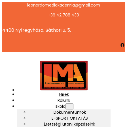
Ugrás
leonardomediakademia@gmail.com
a
+36 42 788 430
tartalomhoz
4400 Nyíregyháza, Báthori u. 5.
Facebook
Hírek
Rólunk
Iskola
Dokumentumok
E-SPORT OKTATÁS
Érettségi utáni képzéseink