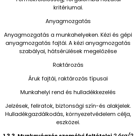
kritériumai.
Anyagmozgatás
Anyagmozgatás a munkahelyeken. Kézi és gépi
anyagmozgatás fajtái. A kézi anyagmozgatás
szabályai, hátsérülések megelőzése
Raktározás
Áruk fajtái, raktározás típusai
Munkahelyi rend és hulladékkezelés
Jelzések, feliratok, biztonsági szín-és alakjelek.
Hulladékgazdálkodás, környezetvédelem célja,
eszközei.
1.3.3. Munkavégzés személyi feltételei
2 óra/2